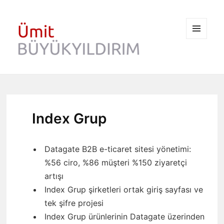
MENÜ
VE
BILEŞENLER
Index Grup
Datagate B2B e-ticaret sitesi yönetimi:
%56 ciro, %86 müşteri %150 ziyaretçi
artışı
Index Grup şirketleri ortak giriş sayfası ve
tek şifre projesi
Index Grup ürünlerinin Datagate üzerinden