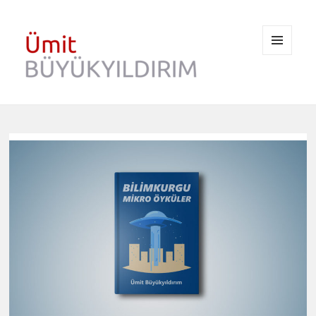
MENÜ
VE
BILEŞENLER