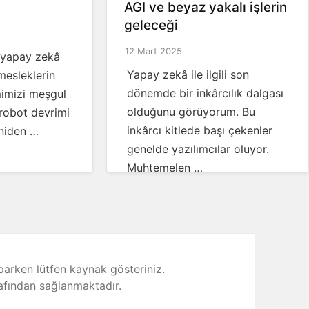
AGI ve beyaz yakalı işlerin
geleceği
12 Mart 2025
r yapay zekâ
Yapay zekâ ile ilgili son
mesleklerin
dönemde bir inkârcılık dalgası
imizi meşgul
olduğunu görüyorum. Bu
 robot devrimi
inkârcı kitlede başı çekenler
niden …
genelde yazılımcılar oluyor.
Muhtemelen …
parken lütfen kaynak gösteriniz.
afından sağlanmaktadır.