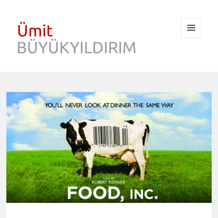
MENÜ
VE
BILEŞENLER