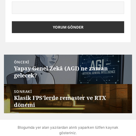
Yazı
ÖNCEKI
gezinmesi
Yapay Genel Zekâ (AGI) ne zaman
Önceki
gelecek?
yazı:
SONRAKI
Klasik FPS’lerde remaster ve RTX
Sonraki
dönemi
yazı:
Blogumda yer alan yazılardan alıntı yaparken lütfen kaynak
gösteriniz.