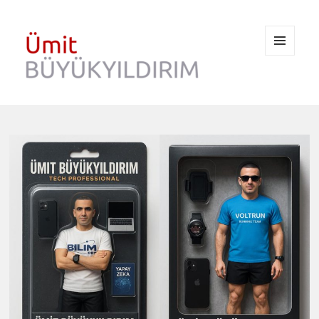
MENÜ
VE
BILEŞENLER