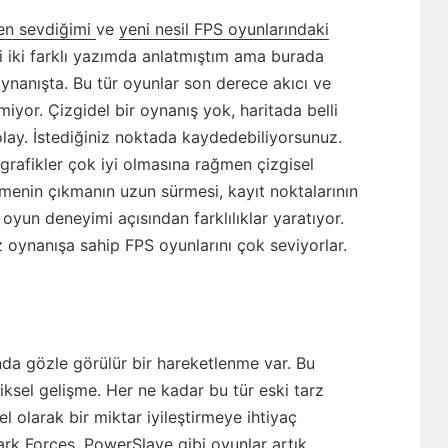
den sevdiğimi
ve
yeni nesil FPS oyunlarındaki
 iki farklı yazımda anlatmıştım ama burada
oynanışta. Bu tür oyunlar son derece akıcı ve
miyor. Çizgidel bir oynanış yok, haritada belli
ay. İstediğiniz noktada kaydedebiliyorsunuz.
 grafikler çok iyi olmasına rağmen çizgisel
rmenin çıkmanın uzun sürmesi, kayıt noktalarının
 oyun deneyimi açısından farklılıklar yaratıyor.
z oynanışa sahip FPS oyunlarını çok seviyorlar.
da gözle görülür bir hareketlenme var. Bu
iksel gelişme. Her ne kadar bu tür eski tarz
el olarak bir miktar iyileştirmeye ihtiyaç
rk Forces, PowerSlave gibi oyunlar artık