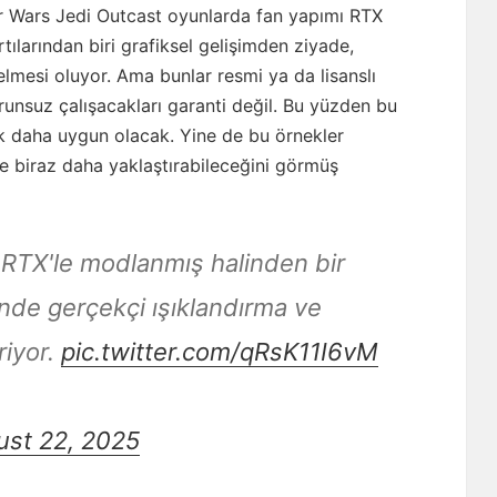
ar Wars Jedi Outcast oyunlarda fan yapımı RTX
ılarından biri grafiksel gelişimden ziyade,
elmesi oluyor. Ama bunlar resmi ya da lisanslı
runsuz çalışacakları garanti değil. Bu yüzden bu
k daha uygun olacak. Yine de bu örnekler
e biraz daha yaklaştırabileceğini görmüş
n RTX'le modlanmış halinden bir
inde gerçekçi ışıklandırma ve
riyor.
pic.twitter.com/qRsK11I6vM
ust 22, 2025