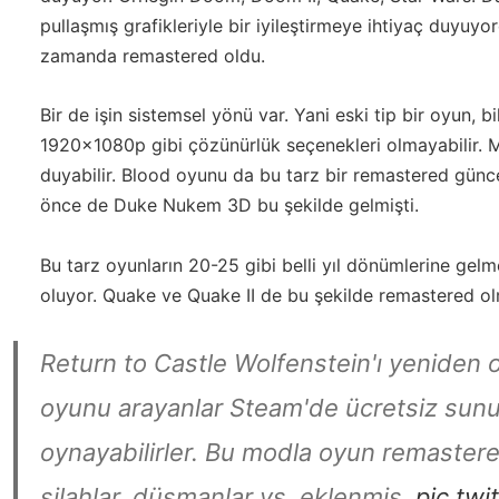
pullaşmış grafikleriyle bir iyileştirmeye ihtiyaç duyuy
zamanda remastered oldu.
Bir de işin sistemsel yönü var. Yani eski tip bir oyun, b
1920x1080p gibi çözünürlük seçenekleri olmayabilir. 
duyabilir. Blood oyunu da bu tarz bir remastered günce
önce de Duke Nukem 3D bu şekilde gelmişti.
Bu tarz oyunların 20-25 gibi belli yıl dönümlerine gelme
oluyor. Quake ve Quake II de bu şekilde remastered ol
Return to Castle Wolfenstein'ı yeniden 
oyunu arayanlar Steam'de ücretsiz sunu
oynayabilirler. Bu modla oyun remastered
silahlar, düşmanlar vs. eklenmiş.
pic.tw