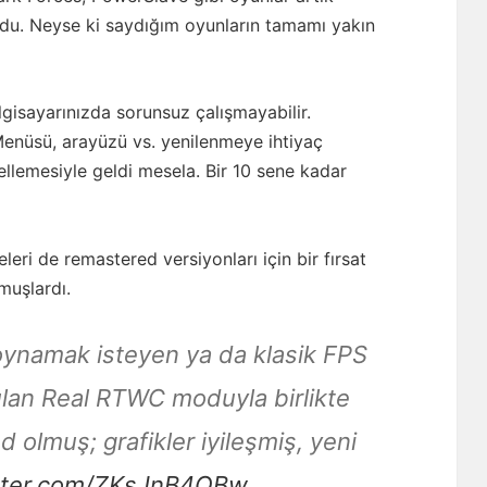
ordu. Neyse ki saydığım oyunların tamamı yakın
ilgisayarınızda sorunsuz çalışmayabilir.
Menüsü, arayüzü vs. yenilenmeye ihtiyaç
llemesiyle geldi mesela. Bir 10 sene kadar
leri de remastered versiyonları için bir fırsat
muşlardı.
oynamak isteyen ya da klasik FPS
lan Real RTWC moduyla birlikte
 olmuş; grafikler iyileşmiş, yeni
itter.com/ZKsJnB4QBw