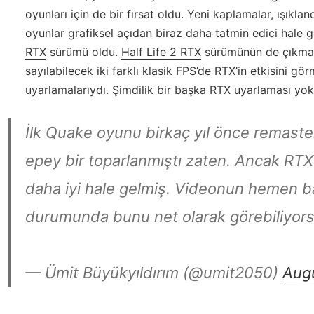
oyunları için de bir fırsat oldu. Yeni kaplamalar, ışıkl
oyunlar grafiksel açıdan biraz daha tatmin edici hale g
RTX
sürümü oldu.
Half Life 2 RTX
sürümünün de çıkmas
sayılabilecek iki farklı klasik FPS’de RTX’in etkisini g
uyarlamalarıydı. Şimdilik bir başka RTX uyarlaması yo
İlk Quake oyunu birkaç yıl önce remaste
epey bir toparlanmıştı zaten. Ancak RTX'l
daha iyi hale gelmiş. Videonun hemen b
durumunda bunu net olarak görebiliyor
— Ümit Büyükyıldırım (@umit2050)
Aug