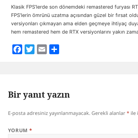
Klasik FPS’lerde son dönemdeki remastered furyası RTX’
FPS’lerin ömrünü uzatma açısından güzel bir fırsat ol
versiyonları çıkmayan ama elden geçmeye ihtiyaç duya
hem remastered hem de RTX versiyonlarını yakın zam
Facebook
Twitter
Email
Share
Bir yanıt yazın
E-posta adresiniz yayınlanmayacak.
Gerekli alanlar
*
ile
YORUM
*