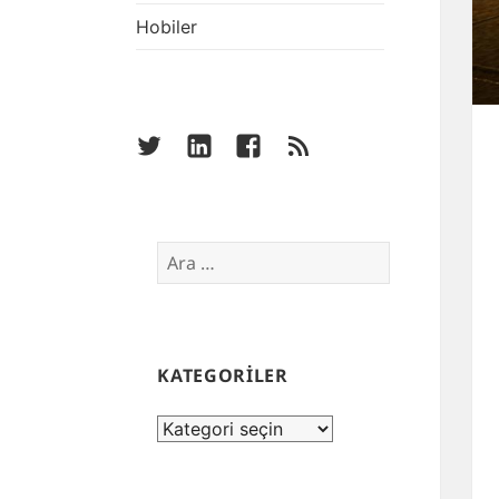
Hobiler
twitter
linkedin
facebook
rss
Arama:
KATEGORİLER
KATEGORİLER