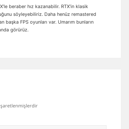
le beraber hız kazanabilir. RTX’in klasik
duğunu söyleyebiliriz. Daha henüz remastered
n başka FPS oyunları var. Umarım bunların
anda görürüz.
 işaretlenmişlerdir