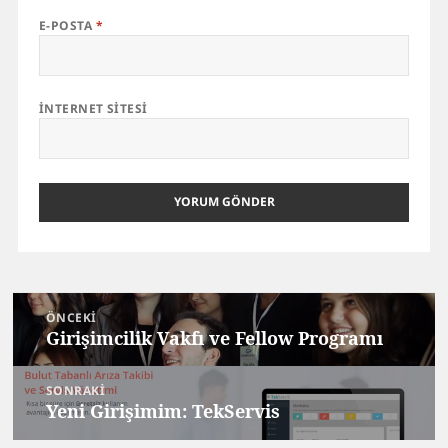
E-POSTA
*
İNTERNET SITESI
Yazı
ÖNCEKI
gezinmesi
Girişimcilik Vakfı ve Fellow Programı
Önceki
yazı:
SONRAKI
Yeni Girişimim: TekServis
Sonraki
yazı: