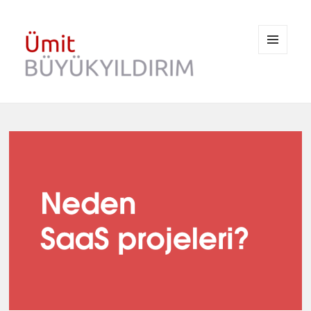
MENÜ
VE
BILEŞENLER