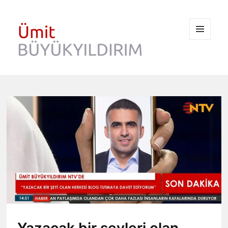
MENÜ
VE
BILEŞENLER