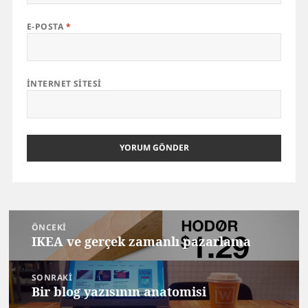
E-POSTA
*
İNTERNET SITESI
Yazı
ÖNCEKI
gezinmesi
IKEA ve gerçek zamanlı pazarlama
Önceki
yazı:
SONRAKI
Bir blog yazısının anatomisi
Sonraki