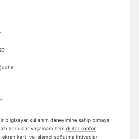
t
SD
oğutma
r
bir bilgisayar kullanım deneyimine sahip olmaya
 bazı zorluklar yaşamam hem
dijital konfor
kran kartı ve işlemci soğutma ihtiyaçları