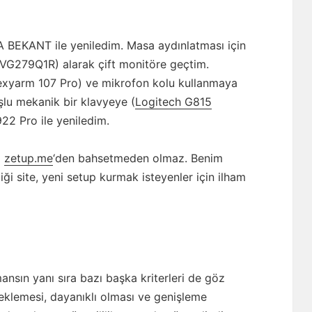
BEKANT ile yeniledim. Masa aydınlatması için
S VG279Q1R) alarak çift monitöre geçtim.
lexyarm 107 Pro) ve mikrofon kolu kullanmaya
şlu mekanik bir klavyeye (
Logitech G815
22 Pro ile yeniledim.
i
zetup.me
‘den bahsetmeden olmaz. Benim
ği site, yeni setup kurmak isteyenler için ilham
ansın yanı sıra bazı başka kriterleri de göz
eklemesi, dayanıklı olması ve genişleme