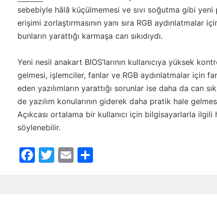
sebebiyle hâlâ küçülmemesi ve sıvı soğutma gibi yeni 
erişimi zorlaştırmasının yanı sıra RGB aydınlatmalar için
bunların yarattığı karmaşa can sıkıdıydı.
Yeni nesil anakart BIOS’larının kullanıcıya yüksek kont
gelmesi, işlemciler, fanlar ve RGB aydınlatmalar için fa
eden yazılımların yarattığı sorunlar ise daha da can sı
de yazılım konularının giderek daha pratik hale gelme
Açıkcası ortalama bir kullanıcı için bilgisayarlarla ilgi
söylenebilir.
Facebook
Twitter
Email
Share