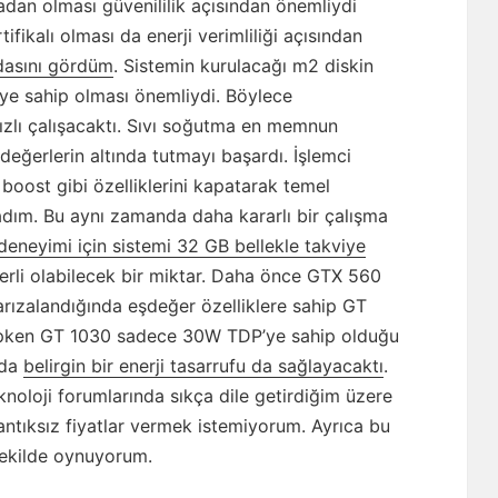
adan olması güvenililik açısından önemliydi
fikalı olması da enerji verimliliği açısından
dasını gördüm
. Sistemin kurulacağı m2 diskin
teye sahip olması önemliydi. Böylece
ızlı çalışacaktı. Sıvı soğutma en memnun
değerlerin altında tutmayı başardı. İşlemci
oost gibi özelliklerini kapatarak temel
adım. Bu aynı zamanda daha kararlı bir çalışma
deneyimi için sistemi 32 GB bellekle takviye
erli olabilecek bir miktar. Daha önce GTX 560
rızalandığında eşdeğer özelliklere sahip GT
hipken GT 1030 sadece 30W TDP’ye sahip olduğu
nda
belirgin bir enerji tasarrufu da sağlayacaktı
.
eknoloji forumlarında sıkça dile getirdiğim üzere
ntıksız fiyatlar vermek istemiyorum. Ayrıca bu
şekilde oynuyorum.