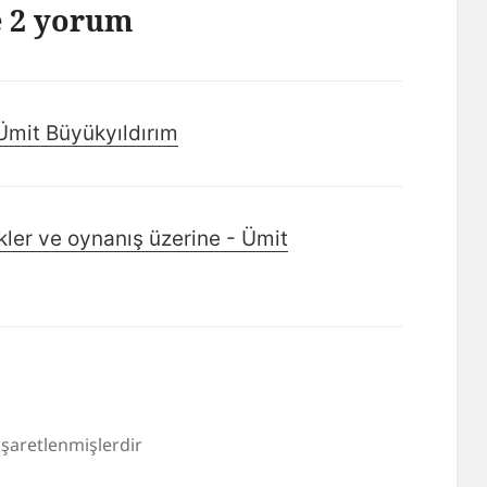
e 2 yorum
Ümit Büyükyıldırım
kler ve oynanış üzerine - Ümit
 işaretlenmişlerdir