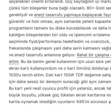
seçenekleri önemli kriterlerdi. Güç kaynağının iyi mark
çünkü tüm bileşenler buna bağlı olacaktı. 80+ Gold serti
gerekliydi ve
enerji tasarrufu yapmaya başlayarak fay
güvenilir ve hızlı olması, aynı zamanda yeterli kapasi
programların tamamı bu diske kurulabilecek ve daha h
kaldığım bileşenlerden biri oldu ve işlemcimi ortalama 
seçiminde fiyat/performansı hedefledim ve overclock, b
frekansında çalışmasını yani daha serin kalmasını sağl
ve enerji tasarrufu anlamına geliyor.
Rahat bir çalışma 
ettim
. Bu da benim genel kullanımım için uzun süre yet
ekran kartı kullanıyordum ve o kart ömrünü doldurup a
1030’u tercih ettim. Eski kart 150W TDP değerine sa
için daha sessiz bir deneyim sunacağı gibi aynı zama
Bu kart yeni nesil oyuncu profili için yetersiz, ancak t
büyük boyutlu, yüksek güç tüketen ekran kartlarına ma
kartla oynamak istediğim oyunların %95’ini sorunsuz 