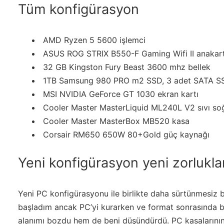
Tüm konfigürasyon
AMD Ryzen 5 5600 işlemci
ASUS ROG STRIX B550-F Gaming Wifi II anakar
32 GB Kingston Fury Beast 3600 mhz bellek
1TB Samsung 980 PRO m2 SSD, 3 adet SATA S
MSI NVIDIA GeForce GT 1030 ekran kartı
Cooler Master MasterLiquid ML240L V2 sıvı s
Cooler Master MasterBox MB520 kasa
Corsair RM650 650W 80+Gold güç kaynağı
Yeni konfigürasyon yeni zorlukla
Yeni PC konfigürasyonu ile birlikte daha sürtünmesiz 
başladım ancak PC’yi kurarken ve format sonrasında
alanımı
bozdu hem de beni düşündürdü. PC kasalarının e