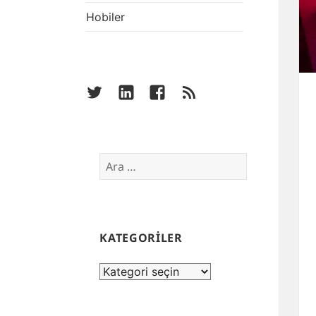
Hobiler
twitter
linkedin
facebook
rss
Arama:
KATEGORİLER
KATEGORİLER