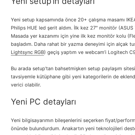
Yeni setup’ın detayları
Yeni setup kapsamında önce 20+ çalışma masamı IKEA 
Philips HUE led şerit aldım. İlk kez 27″ monitör (ASU
Masada yer kazanımı için yine ilk kez monitör kolu (F
başladım. Daha rahat bir yazma deneyimi için alçak tu
Lightsync RGB
) geçiş yaptım ve webcam’i Logitech C9
Bu arada setup’tan bahsetmişken setup paylaşım sites
tavsiyemle kütüphane gibi yeni kategorilerin de eklendi
verici olabilir.
Yeni PC detayları
Yeni bilgisayarımın bileşenlerini seçerken fiyat/perform
önünde bulundurdum. Anakartın yeni teknolojileri dest