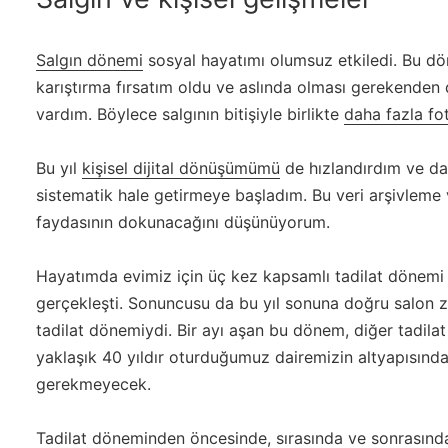
Salgın dönemi
sosyal hayatımı olumsuz etkiledi. Bu dö
karıştırma fırsatım oldu ve aslında olması gerekenden
vardım. Böylece salgının bitişiyle birlikte
daha fazla fo
Bu yıl
kişisel dijital dönüşümümü
de hızlandırdım ve dah
sistematik hale getirmeye başladım. Bu veri arşivleme v
faydasının dokunacağını düşünüyorum.
Hayatımda evimiz için üç kez kapsamlı tadilat dönemi 
gerçekleşti. Sonuncusu da bu yıl sonuna doğru salon 
tadilat dönemiydi. Bir ayı aşan bu dönem, diğer tadila
yaklaşık 40 yıldır oturduğumuz dairemizin altyapısınd
gerekmeyecek.
Tadilat döneminden öncesinde, sırasında ve sonrasında