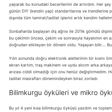
yaparak bu konudaki becerilerimi de artırdım. Her şey
günün DIY (kendin yap) standartlarına ve trendlerine p
dışında tüm tamirat/tadilat işlerini artık kendim hallet
Sonbaharda başlayan diş ağrısı ile 20’lik gömülü dişim
bu çekimin öncesi, çekim ve sonrasıyla hayatımın en az
doğrudan etkileyen bir dönem oldu. Yaşayan bilir…. B
Yılın sonunda doğru elektronik aletlerimin bir kısmı 
ekran kartım, traş makinem ve uydu alıcım arka arkaya
arızası ciddi olmadığı için onu henüz değiştirmedim. 
tadilat masrafları dönemindeyken biraz zorladı.
Bilimkurgu öyküleri ve mikro öyk
Bu yıl 4 yeni kısa bilimkurgu öyküsü yazdım ve toplam 