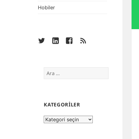
Hobiler
twitter
linkedin
facebook
rss
Arama:
KATEGORİLER
KATEGORİLER