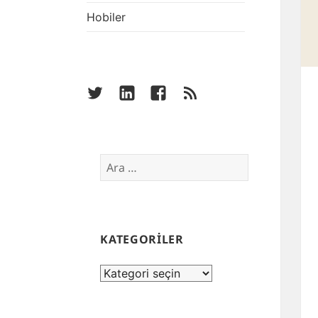
Hobiler
twitter
linkedin
facebook
rss
Arama:
KATEGORİLER
KATEGORİLER