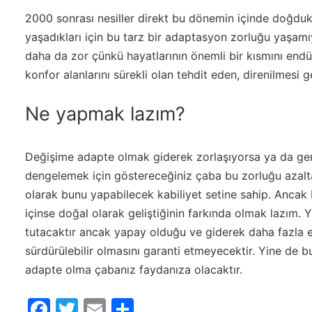
2000 sonrası nesiller direkt bu dönemin içinde doğdu
yaşadıkları için bu tarz bir adaptasyon zorluğu yaşamıy
daha da zor çünkü hayatlarının önemli bir kısmını endüs
konfor alanlarını sürekli olan tehdit eden, direnilmesi 
Ne yapmak lazım?
Değişime adapte olmak giderek zorlaşıyorsa ya da ger
dengelemek için göstereceğiniz çaba bu zorluğu azaltaca
olarak bunu yapabilecek kabiliyet setine sahip. Ancak 
içinse doğal olarak geliştiğinin farkında olmak lazım
tutacaktır ancak yapay olduğu ve giderek daha fazla e
sürdürülebilir olmasını garanti etmeyecektir. Yine de b
adapte olma çabanız faydanıza olacaktır.
Facebook
Twitter
Email
Share