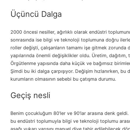
Üçüncü Dalga
2000 öncesi nesiller, ağırlıklı olarak endüstri toplum
sonrasında ise bilgi ve teknoloji toplumuna doğru ilerlem
roller değişti, çalışanların tamamı işe gitmek zorunda 
yapılarında önemli değişiklikler oldu. Üretim, dağıtım, t
Örgütlenme yapısında daha küçük ve bağımsız birimler
Şimdi bu iki dalga çarpışıyor. Değişim hızlanırken, bu 
kurumların olmasının sebebi bu çatışma durumu.
Geçiş nesli
Benim çocukluğum 80’ler ve 90’lar arasına denk geldi. 80
bu endüstri toplumuyla bilgi ve teknoloji toplumu arası
aşağı yukarı yarısını manuel diye tabir edilebilecek dön