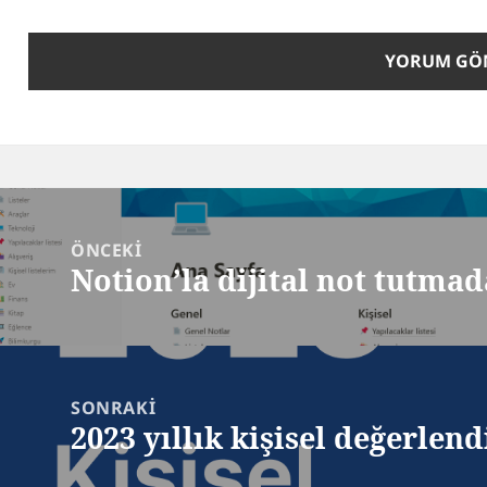
zı
zinmesi
ÖNCEKI
Notion’la dijital not tutma
Önceki
yazı:
SONRAKI
2023 yıllık kişisel değerlen
Sonraki
yazı: