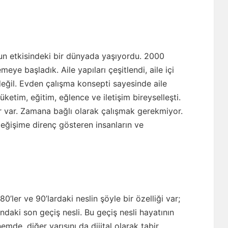
unun etkisindeki bir dünyada yaşıyordu. 2000
eye başladık. Aile yapıları çeşitlendi, aile içi
değil. Evden çalışma konsepti sayesinde aile
üketim, eğitim, eğlence ve iletişim bireyselleşti.
 var. Zamana bağlı olarak çalışmak gerekmiyor.
değişime direnç gösteren insanların ve
’ler ve 90’lardaki neslin şöyle bir özelliği var;
ndaki son geçiş nesli. Bu geçiş nesli hayatının
emde, diğer yarısını da dijital olarak tabir