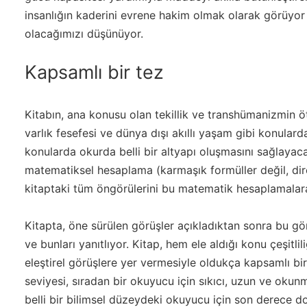
insanlığın kaderini evrene hakim olmak olarak görüyor
olacağımızı düşünüyor.
Kapsamlı bir tez
Kitabın, ana konusu olan tekillik ve transhümanizmin öt
varlık fesefesi ve dünya dışı akıllı yaşam gibi konularda
konularda okurda belli bir altyapı oluşmasını sağlayacak
matematiksel hesaplama (karmaşık formüller değil, dire
kitaptaki tüm öngörülerini bu matematik hesaplamalara
Kitapta, öne sürülen görüşler açıkladıktan sonra bu görü
ve bunları yanıtlıyor. Kitap, hem ele aldığı konu çeşitli
eleştirel görüşlere yer vermesiyle oldukça kapsamlı bi
seviyesi, sıradan bir okuyucu için sıkıcı, uzun ve okunm
belli bir bilimsel düzeydeki okuyucu için son derece d