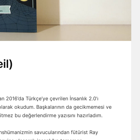
il)
an 2016’da Türkçe’ye çevrilen İnsanlık 2.0’ı
olarak okudum. Başkalarının da gecikmemesi ve
itmez bu değerlendirme yazısını hazırladım.
anshümanizmin savucularından fütürist Ray