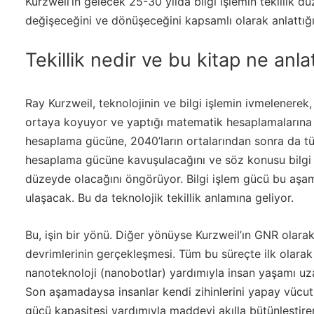
Kurzweil’ın gelecek 25-30 yılda bilgi işlemin tekillik 
değişeceğini ve dönüşeceğini kapsamlı olarak anlattığı 
Tekillik nedir ve bu kitap ne anla
Ray Kurzweil, teknolojinin ve bilgi işlemin ivmelenerek, üs
ortaya koyuyor ve yaptığı matematik hesaplamalarına g
hesaplama gücüne, 2040’ların ortalarından sonra da tü
hesaplama gücüne kavuşulacağını ve söz konusu bilgi iş
düzeyde olacağını öngörüyor. Bilgi işlem gücü bu aş
ulaşacak. Bu da teknolojik tekillik anlamına geliyor.
Bu, işin bir yönü. Diğer yönüyse Kurzweil’ın GNR olarak
devrimlerinin gerçekleşmesi. Tüm bu süreçte ilk olara
nanoteknoloji (nanobotlar) yardımıyla insan yaşamı uza
Son aşamadaysa insanlar kendi zihinlerini yapay vücutl
gücü kapasitesi yardımıyla maddeyi akılla bütünleştire