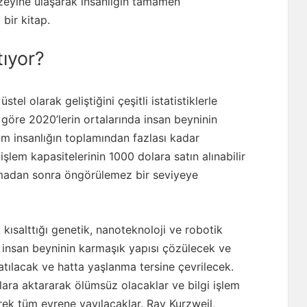
düzeyine ulaşarak insanlığın tamamen
bir kitap.
tıyor?
tel olarak geliştiğini çeşitli istatistiklerle
öre 2020’lerin ortalarında insan beyninin
m insanlığın toplamından fazlası kadar
lem kapasitelerinin 1000 dolara satın alınabilir
amadan sonra öngörülemez bir seviyeye
 kısalttığı genetik, nanoteknoloji ve robotik
k insan beyninin karmaşık yapısı çözülecek ve
tılacak ve hatta yaşlanma tersine çevrilecek.
ara aktararak ölümsüz olacaklar ve bilgi işlem
rek tüm evrene yayılacaklar. Ray Kurzweil,