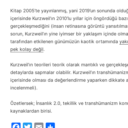
Kitap 2005’te yayınlanmış, yani 2019’un sonunda oldu
içerisinde Kurzweil’ın 2010’lu yıllar için öngördüğü baz
gerçekleşmediğini (insan retinasına görüntü yansıtılma
sorun, Kurzweil’ın yine iyimser bir yaklaşım içinde olm
tarafından etkilenen günümüzün kaotik ortamında
yak
pek kolay değil
.
Kurzweil’ın teorileri teorik olarak mantıklı ve gerçekle
detaylarda sapmalar olabilir. Kurzweil’ın transhümanizm
içerisinde olması da değerlendirme yaparken dikkate al
incelenmeli).
Özetlersek; İnsanlık 2.0, tekillik ve transhümanizm 
kaynaklardan birisi.
Facebook
Twitter
Email
Share