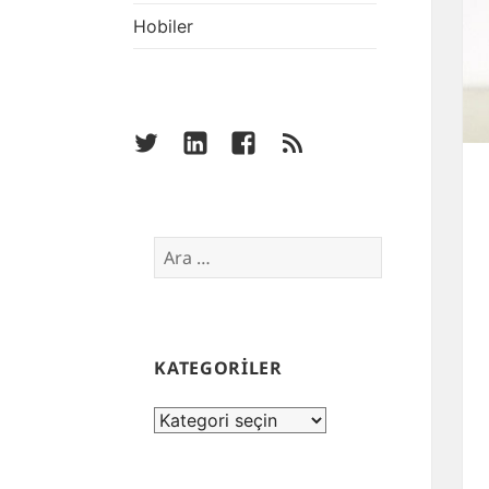
Hobiler
twitter
linkedin
facebook
rss
Arama:
KATEGORİLER
KATEGORİLER